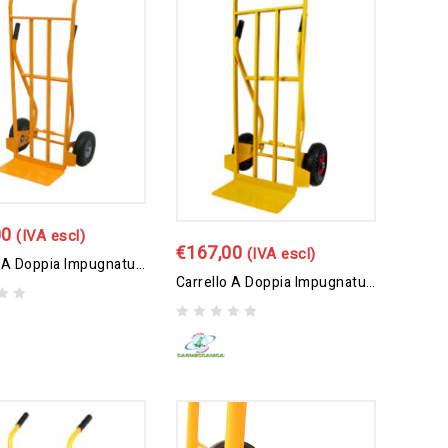
00
(IVA escl)
€
167,00
(IVA escl)
Carrello A Doppia Impugnatura
Carrello A Doppia Impugnatura Con Ruote Pneumatiche
0
out
of
5