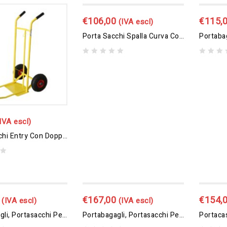
€
106,00
€
115,
(IVA escl)
Porta Sacchi Spalla Curva Con Ruote Pneumatiche
0
0
out
out
of
of
5
5
IVA escl)
Porta Sacchi Entry Con Doppia Pedana
€
167,00
€
154,
(IVA escl)
(IVA escl)
Portabagagli, Portasacchi Pesante Con Pedana Ribaltabile
Portabagagli, Portasacchi Pesante Con Pedana Ribaltabile Ruote Pneumatiche