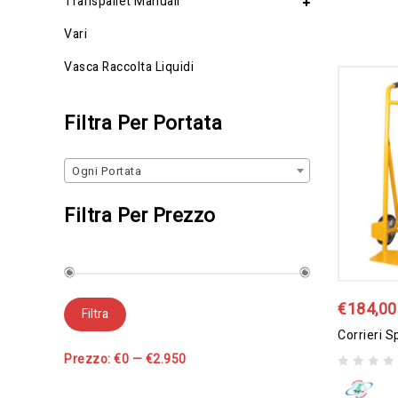
Transpallet Manuali
Vari
Vasca Raccolta Liquidi
Filtra Per Portata
Ogni Portata
Filtra Per Prezzo
€
184,00
Filtra
Prezzo:
€0
—
€2.950
0
out