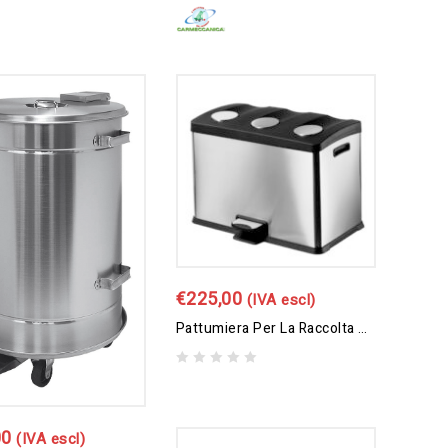
0
out
of
5
€
225,00
(IVA escl)
Pattumiera Per La Raccolta Differenziata 3 Sacchi 12 Lt
0
out
of
5
00
(IVA escl)