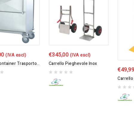
00
€
345,00
(IVA escl)
(IVA escl)
Carrello Container Trasporto Sacchi Con Anta A Ribalta In Acciaio INOX AISI 304 Satinato
Carrello Pieghevole Inox
€
49,9
0
out
of
0
5
out
of
5