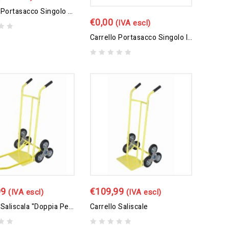
Carrello Portasacco Singolo – Apertura A Pedale
€
0,00
(IVA escl)
Carrello Portasacco Singolo In Acciaio Inox – Apertura A Pedale
0
out
of
5
99
€
109,99
(IVA escl)
(IVA escl)
Carrello Saliscala "doppia Pedana"
Carrello Saliscale