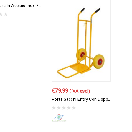
Pattumiera In Acciaio Inox 70 Lt
€
79,99
(IVA escl)
Porta Sacchi Entry Con Doppia Pedana
0
out
of
5