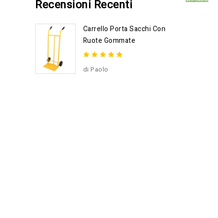
Recensioni Recenti
of
5
Carrello Porta Sacchi Con
Ruote Gommate
5
out of
di Paolo
5