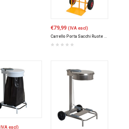
€
79,99
(IVA escl)
Carrello Porta Sacchi Ruote Anti Fororatura
0
out
of
5
(IVA escl)