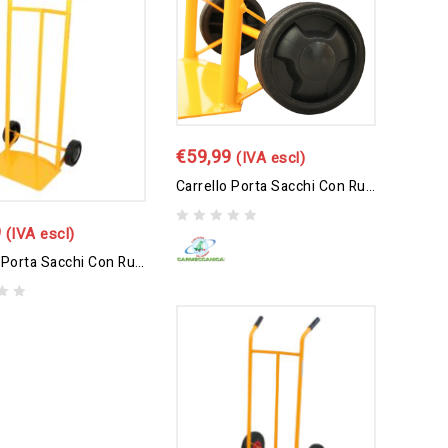
€
59,99
(IVA escl)
Carrello Porta Sacchi Con Ruote Gommate – Doppia Pedana
9
(IVA escl)
0
out
Carrello Porta Sacchi Con Ruote Gommate
of
5