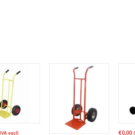
€
0,00
IVA escl)