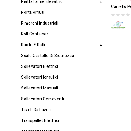
Piattaforme Elevatrici
Porta Rifiuti
0
Rimorchi Industriali
out
of
Roll Container
5
Ruote E Rulli
Scale Castello Di Sicurezza
Sollevatori Elettrici
Sollevatori Idraulici
Sollevatori Manuali
Sollevatori Semoventi
Tavoli Da Lavoro
Transpallet Elettrici