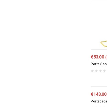
€
53,00
(
0
out
of
5
€
143,00