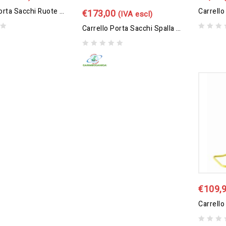
Carrello Porta Sacchi Ruote Pneumatiche
€
173,00
(IVA escl)
Carrello Porta Sacchi Spalla Curva Maxi Ruote Antiforatura
0
out
0
of
out
5
of
5
€
109,