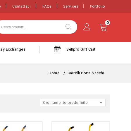
o
Contattaci
FAQs
Services
Portfolio
0
asy Exchanges
Sellpro Gift Cart
Home
/
Carrelli Porta Sacchi
Ordinamento predefinito