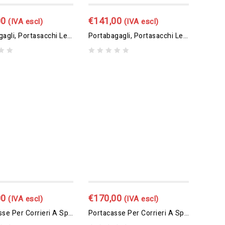
00
€
141,00
(IVA escl)
(IVA escl)
Portabagagli, Portasacchi Leggero Con Pedana Ribaltabile
Portabagagli, Portasacchi Leggero Con Pedana Ribaltabile Ruote Pneumatiche
0
out
of
5
00
€
170,00
(IVA escl)
(IVA escl)
Portacasse Per Corrieri A Spalla Curva
Portacasse Per Corrieri A Spalla Curva Con Ruote Antiforatura