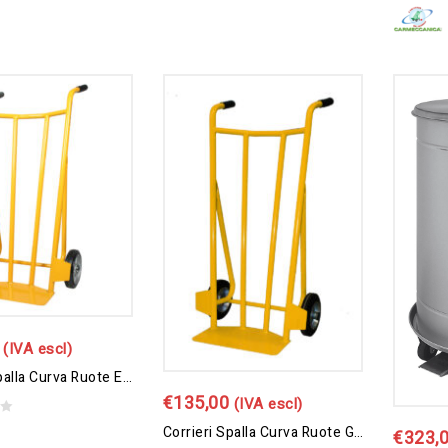
0
out
of
5
(IVA escl)
Corrieri Spalla Curva Ruote Elastiche
€
135,00
(IVA escl)
Corrieri Spalla Curva Ruote Gomma Piena
€
323,