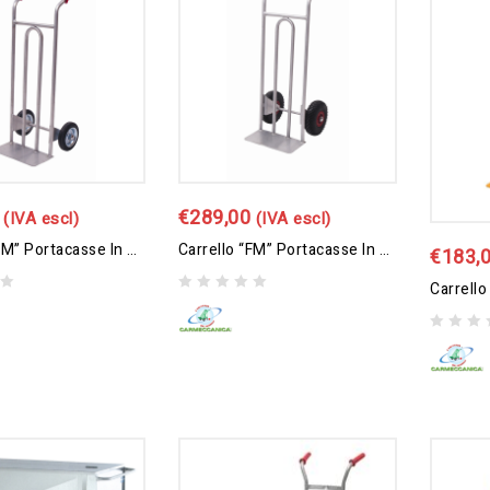
€
289,00
(IVA escl)
(IVA escl)
Carrello “FM” Portacasse In Acciaio Inox AISI 304, Ruote Gomma Piena
Carrello “FM” Portacasse In Acciaio Inox AISI 304, Ruote Pneumatiche
€
183,
0
out
of
0
5
out
of
5