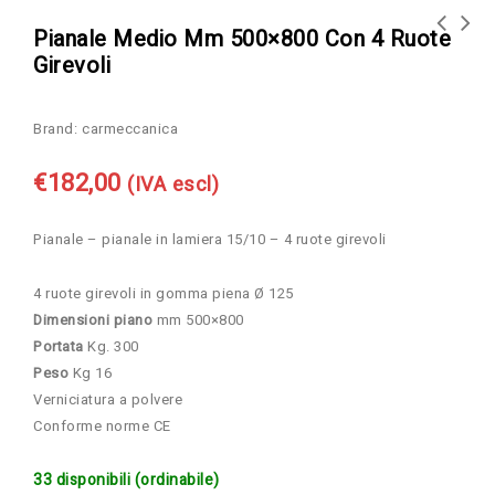
Pianale Medio Mm 500×800 Con 4 Ruote
Girevoli
Pianale Medio mm 500x800, 4 ruote girevoli
Pianale Medio mm 500x800 in acciaio inox
di cui 2 con freno
AISI 304 con 2 ruote con freno
Brand:
carmeccanica
€
182,00
(IVA escl)
Pianale – pianale in lamiera 15/10 – 4 ruote girevoli
4 ruote girevoli in gomma piena Ø 125
Dimensioni piano
mm 500×800
Portata
Kg. 300
Peso
Kg 16
Verniciatura a polvere
Conforme norme CE
33 disponibili (ordinabile)