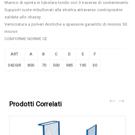
Manico di spinta in tubolare tondo con 3 traverse di contenimento
Supporti ruote imbullonati alla struttra attraverso contropiastre
saldate allo chassy
Verniciatura a polveri Acriliche a spessore garantito di minimo 50
micron
CONFORME NORME CE
ART
A
B
C
D
E
F
042GIR
800
70
500
985
195
30
Prodotti Correlati