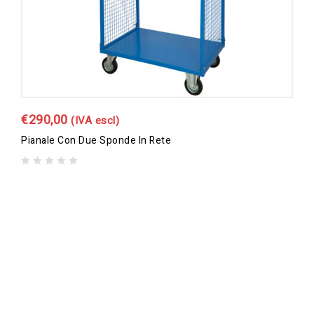
€
290,00
(IVA escl)
Pianale Con Due Sponde In Rete
0
out
of
5