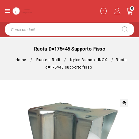
0
Ruota D=175×45 Supporto Fisso
Home
/
Ruote e Rulli
/
Nylon Bianco - INOX
/
Ruota
d=175×45 supporto fisso