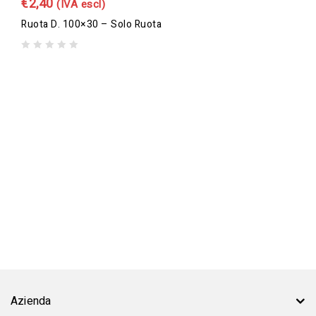
€
2,40
(IVA escl)
Ruota D. 100×30 – Solo Ruota
0
out
of
5
Azienda