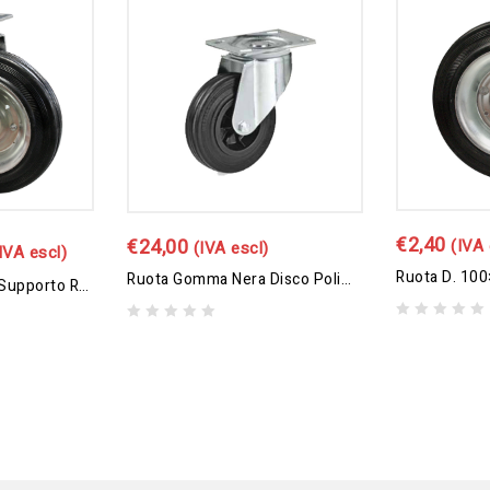
€
2,40
€
24,00
(IVA 
(IVA escl)
IVA escl)
Ruota D. 100
Ruota Gomma Nera Disco Polimero Termoplastico Ø200×50 Girevole
Ruota D. 140×37 – Supporto Rotante
0
0
out
out
of
of
5
5