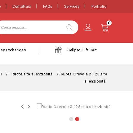
o
Contattaci
FAQs
Services
Portfolio
0
asy Exchanges
Sellpro Gift Cart
li
/
Ruote alta silenziosità
/
Ruota Girevole Ø 125 alta
silenziosità
Ruota Girevole con freno Ø 125 alta
Ruota Gomma Elastica d. 200x50 - Supporto
silenziosità
Rotante