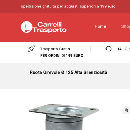
spedizione gratuita per acquisti superiori a 199 euro
Home
Sho
Trasporto Gratis
14 - Gi
PER ORDINI DI 199 EURO
Ruota Girevole Ø 125 Alta Silenziosità