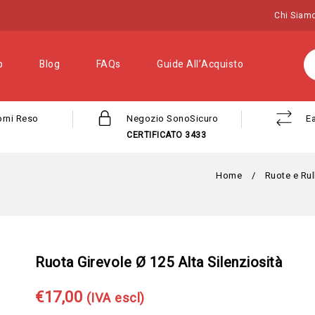
Chi Siam
p
Blog
FAQs
Guide All’Acquisto
orni Reso
Negozio SonoSicuro
E
CERTIFICATO 3433
Home
/
Ruote e Rul
Ruota Girevole Ø 125 Alta Silenziosità
€
17,00
(IVA escl)