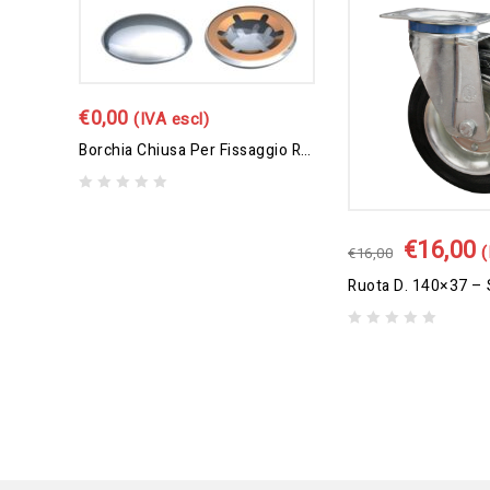
€
0,00
(IVA escl)
Borchia Chiusa Per Fissaggio Ruota – Foro D. 20
0
out
€
16,00
of
(
€
16,00
5
0
out
of
5